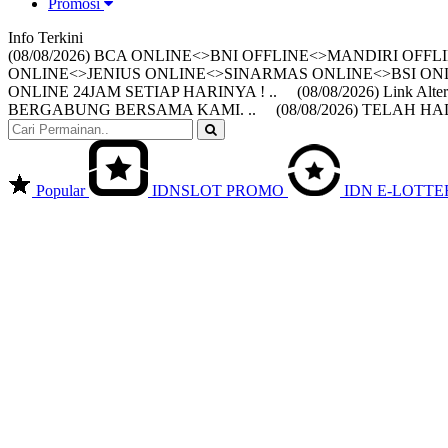
Promosi
Info Terkini
(08/08/2026)
BCA ONLINE<>BNI OFFLINE<>MANDIRI OFF
ONLINE<>JENIUS ONLINE<>SINARMAS ONLINE<>BSI O
ONLINE 24JAM SETIAP HARINYA ! ..
(08/08/2026)
Link Alte
BERGABUNG BERSAMA KAMI. ..
(08/08/2026)
TELAH HA
Popular
IDNSLOT
PROMO
IDN E-LOTTE