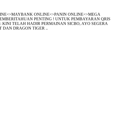
NLINE<>MAYBANK ONLINE<>PANIN ONLINE<>MEGA
EMBERITAHUAN PENTING ! UNTUK PEMBAYARAN QRIS
 : KINI TELAH HADIR PERMAINAN SICBO, AYO SEGERA
T DAN DRAGON TIGER ..