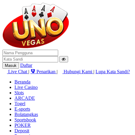
Daftar
Masuk
Live Chat
|
Penarikan
|
Hubungi Kami
|
Lupa Kata Sandi?
Beranda
Live Casino
Slots
ARCADE
Togel
E-sports
Bolatangkas
Sportsbook
POKER
Deposit