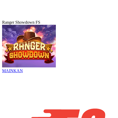
Ranger Showdown FS
MAINKAN