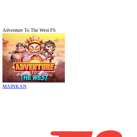
Adventure To The West FS
MAINKAN