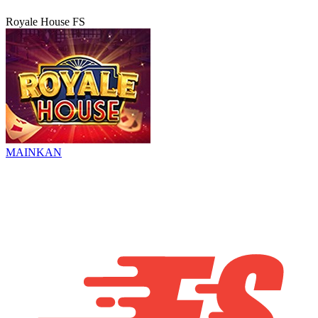
Royale House FS
MAINKAN