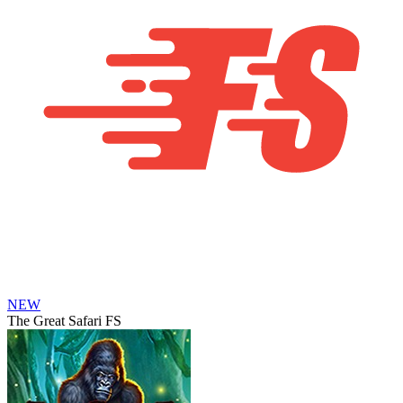
NEW
The Great Safari FS