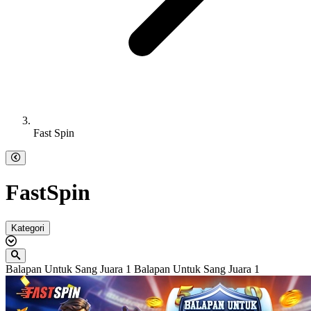
Fast Spin
FastSpin
Kategori
Balapan Untuk Sang Juara 1
Balapan Untuk Sang Juara 1