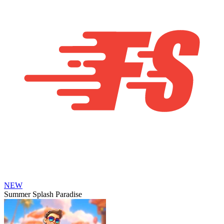
NEW
Summer Splash Paradise