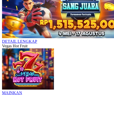
DETAIL LENGKAP
Vegas Hot Fruit
MAINKAN