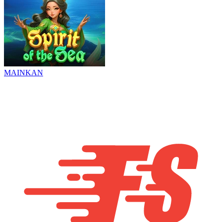
MAINKAN