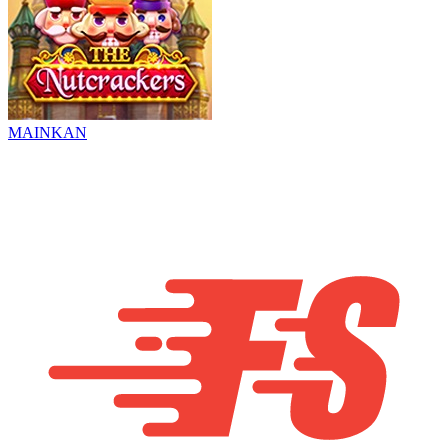
MAINKAN