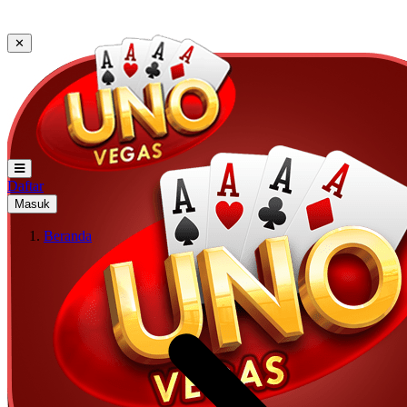
✕
Daftar
Masuk
Beranda