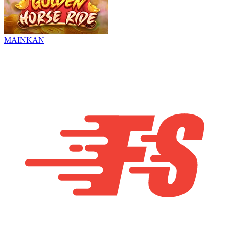
MAINKAN