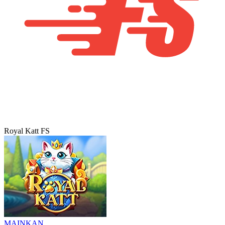
Royal Katt FS
MAINKAN