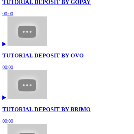
TUTORIAL DEPOSIT BY GOPAY
00:00
TUTORIAL DEPOSIT BY OVO
00:00
TUTORIAL DEPOSIT BY BRIMO
00:00