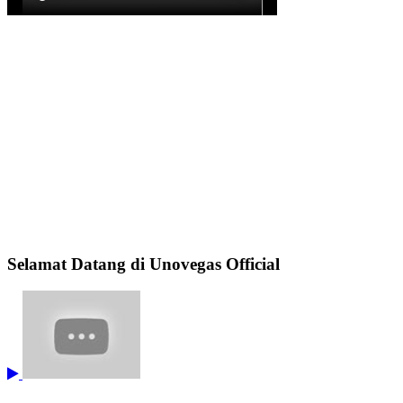
Selamat Datang di Unovegas Official