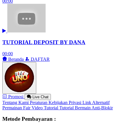
00:00
TUTORIAL DEPOSIT BY DANA
00:00
Beranda
DAFTAR
Promosi
Live Chat
Tentang Kami
Peraturan
Kebijakan Privasi
Link Alternatif
Permainan Fair
Video Tutorial
Tutorial Bermain
Anti-Blokir
Metode Pembayaran :