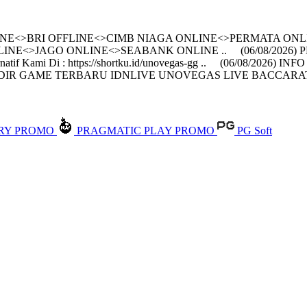
LINE<>BRI OFFLINE<>CIMB NIAGA ONLINE<>PERMATA O
NLINE<>JAGO ONLINE<>SEABANK ONLINE ..
(06/08/2026)
P
rnatif Kami Di : https://shortku.id/unovegas-gg ..
(06/08/2026)
INFO
DIR GAME TERBARU IDNLIVE UNOVEGAS LIVE BACCARA
RY
PROMO
PRAGMATIC PLAY
PROMO
PG Soft