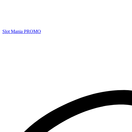
Slot Mania
PROMO