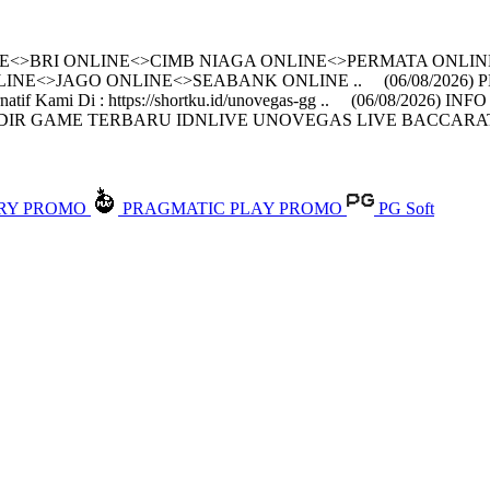
NE<>BRI ONLINE<>CIMB NIAGA ONLINE<>PERMATA ONL
NLINE<>JAGO ONLINE<>SEABANK ONLINE ..
(06/08/2026)
P
rnatif Kami Di : https://shortku.id/unovegas-gg ..
(06/08/2026)
INFO
DIR GAME TERBARU IDNLIVE UNOVEGAS LIVE BACCARA
RY
PROMO
PRAGMATIC PLAY
PROMO
PG Soft